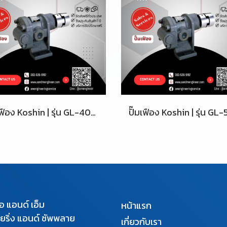
ปั๊มเฟือง Koshin | รุ่น GL-40-10
เอ แอนด์ เอ็ม
หน้าแรก
นียริ่ง แอนด์ ซัพพลาย
เกี่ยวกับเรา