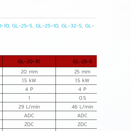
0-10
,
GL-25-5
,
GL-25-10
,
GL-32-5
,
GL-
GL-20-10
GL-25-5
GL
20 mm
25 mm
2
1.5 kW
1.5 kW
2
4 P
4 P
1
0.5
29 L/min
46 L/min
46
ADC
ADC
ZDC
ZDC