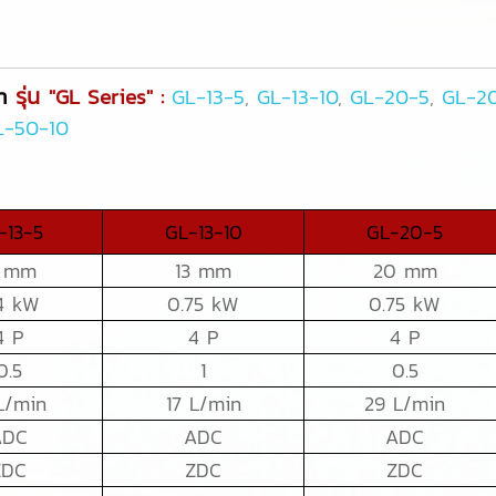
n
รุ่น
"GL Series" :
GL-13-5
,
GL-13-10
,
GL-20-5
,
GL-2
L-50-10
-13-5
GL-13-10
GL-20-5
3 mm
13 mm
20 mm
4 kW
0.75 kW
0.75 kW
4 P
4 P
4 P
0.5
1
0.5
L/min
17 L/min
29 L/min
ADC
ADC
ADC
ZDC
ZDC
ZDC