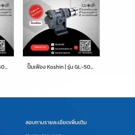
ปั๊มเฟือง Koshin | รุ่น GL-50-5
ปั๊มเฟือง Koshin | รุ่น GL-50-10
สอบถามรายละเอียดเพิ่มเติม