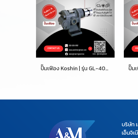
ปั๊มเฟือง Koshin | รุ่น GL-40-5
บริษัท 
เอ็นจิเ