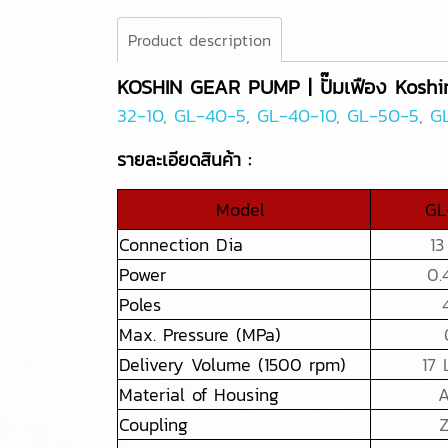
Product description
KOSHIN GEAR PUMP | ปั๊มเฟือง Koshi
32-10
,
GL-40-5
,
GL-40-10
,
GL-50-5
,
G
รายละเอียดสินค้า :
Model
GL
Connection Dia
1
Power
0.
Poles
Max. Pressure (MPa)
Delivery Volume (1500 rpm)
17 
Material of Housing
Coupling