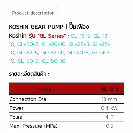
Product description
KOSHIN GEAR PUMP | ปั๊มเฟือง
Koshin
รุ่น
"GL Series" :
GL-13-5
,
GL-13-
10
,
GL-20-5
,
GL-20-10
,
GL-25-5
,
GL-25-
10
,
GL-32-5
,
GL-32-10
,
GL-40-5
,
GL-40-
10
,
GL-50-5
,
GL-50-10
รายละเอียดสินค้า :
Model
GL-13-5
Connection Dia
13 mm
Power
0.4 kW
Poles
4 P
Max. Pressure (MPa)
0.5