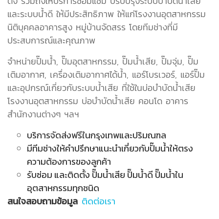
ตั้ง รวมถึงให้บริการซ่อมแซม ปรับปรุงระบบบำบัดน้ำเสีย
และระบบน้ำดี ให้มีประสิทธิภาพ ให้แก่โรงงานอุตสาหกรรม
นิติบุคคลอาคารสูง หมู่บ้านจัดสรร โดยทีมช่างที่มี
ประสบการณ์และคุณภาพ
จำหน่ายปั๊มน้ำ, ปั๊มอุตสาหกรรม, ปั๊มน้ำเสีย, ปั๊มจุ่ม, ปั๊ม
เติมอากาศ, เครื่องเติมอากาศได้น้ำ, แอร์โบรเวอร์, แอร์ปั๊ม
และอุปกรณ์เกี่ยวกับระบบน้ำเสีย ที่ใช้ในบ่อบำบัดน้ำเสีย
โรงงานอุตสาหกรรม บ่อบำบัดน้ำเสีย คอนโด​ ​อาคาร
สำนักงานต่างๆ ฯลฯ
บริการจัดส่งฟรีในกรุงเทพและปริมณฑล
มีทีมช่างให้คำปรึกษาแนะนำเกี่ยวกับปั๊มน้ำให้ตรง
ความต้องการของลูกค้า
รับซ่อม และติดตั้ง ปั๊มน้ำเสีย ปั๊มน้ำดี ปั๊มน้ำใน
อุตสาหกรรมทุกชนิด
สนใจสอบถามข้อมูล
ติดต่อเรา