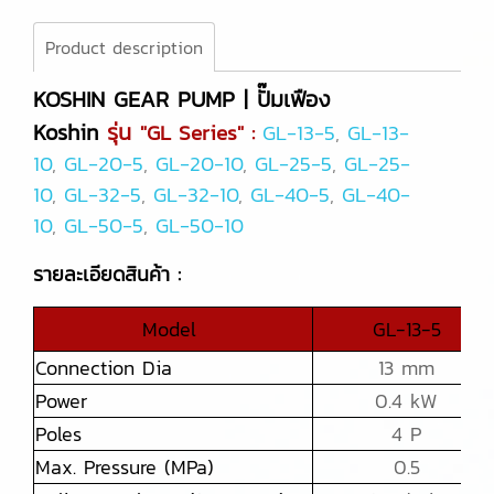
Product description
KOSHIN GEAR PUMP | ปั๊มเฟือง
Koshin
รุ่น
"GL Series" :
GL-13-5
,
GL-13-
10
,
GL-20-5
,
GL-20-10
,
GL-25-5
,
GL-25-
10
,
GL-32-5
,
GL-32-10
,
GL-40-5
,
GL-40-
10
,
GL-50-5
,
GL-50-10
รายละเอียดสินค้า :
Model
GL-13-5
Connection Dia
13 mm
Power
0.4 kW
Poles
4 P
Max. Pressure (MPa)
0.5