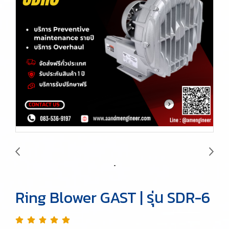
Ring Blower GAST | รุ่น SDR-6