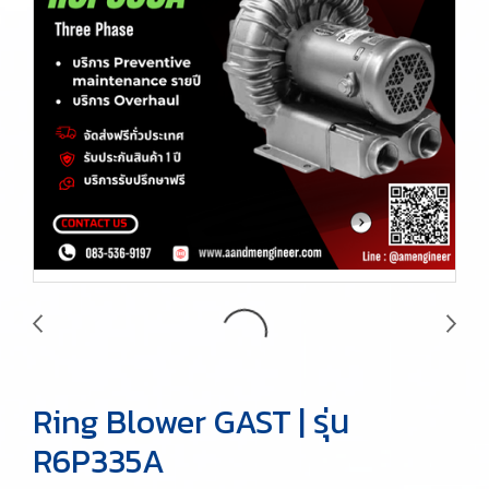
Ring Blower GAST | รุ่น
R6P335A