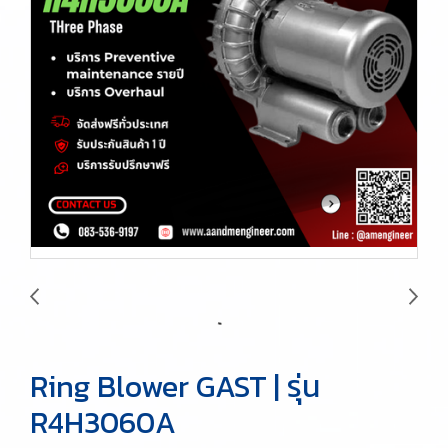
Ring Blower GAST | รุ่น
R4H3060A