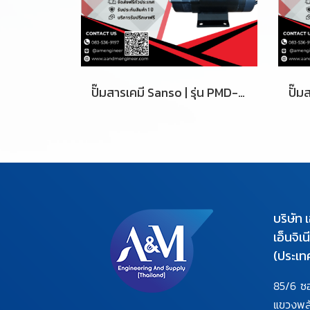
ปั๊มสารเคมี Sanso | รุ่น PMD-421
บริษัท 
เอ็นจิเ
(ประเท
85/6 ซ
แขวงพ