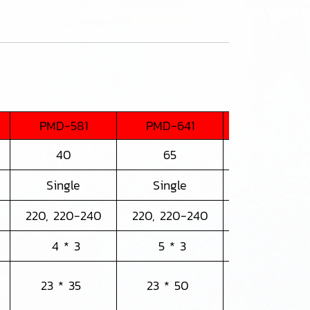
PMD-581
PMD-641
PMD-643
40
65
65
Single
Single
Three
220, 220-240
220, 220-240
220(380)
4 * 3
5 * 3
5 * 3
23 * 35
23 * 50
23 * 50