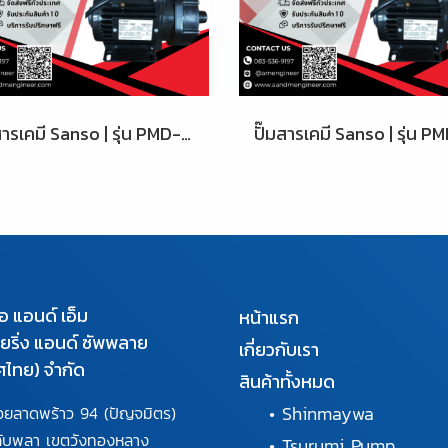
ปั๊มสารเคมี Sanso | รุ่น PMD-641
เอ แอนด์ เอ็ม
หน้าแรก
นียริ่ง แอนด์ ซัพพลาย
เกี่ยวกับเรา
ศไทย) จำกัด
สินค้าทั้งหมด
•
Shinmaywa
อยลาดพร้าว 94
(ปัญจมิตร)
ลับพลา
เขตวังทองหลาง
•
Tsurumi Pump