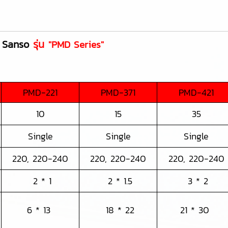
 Sanso
รุ่น
"PMD Series"
PMD-221
PMD-371
PMD-421
10
15
35
Single
Single
Single
220, 220-240
220, 220-240
220, 220-240
2 * 1
2 * 1.5
3 * 2
6 * 13
18 * 22
21 * 30