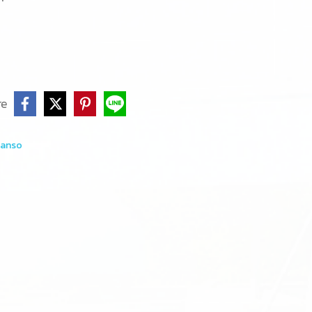
re
anso