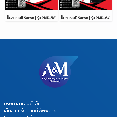
ปั๊มสารเคมี Sanso | รุ่น PMD-581
ปั๊มสารเคมี Sanso | รุ่น PMD-641
บริษัท เอ แอนด์ เอ็ม
เอ็นจิเนียริ่ง แอนด์ ซัพพลาย