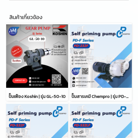
สินค้าเกี่ยวข้อง
ปั๊มเฟือง Koshin | รุ่น GL-50-10
ปั๊มสารเคมี Chempro | รุ่น PD-232F