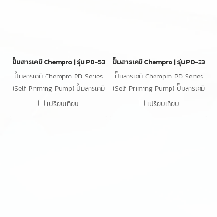
ปั๊มสารเคมี Chempro | รุ่น PD-532
ปั๊มสารเคมี Chempro | รุ่น PD-332
ปั๊มสารเคมี Chempro PD Series
ปั๊มสารเคมี Chempro PD Series
(Self Priming Pump) ปั๊มสารเคมี
(Self Priming Pump) ปั๊มสารเคมี
ชิ้นเดียวที่ไม่ต้องเชื่อม และไม่ต้อง
ชิ้นเดียวที่ไม่ต้องเชื่อม และไม่ต้อง
เปรียบเทียบ
เปรียบเทียบ
ล่อน้ำบ่อย มีให้เลือกทั้งรุ่น PD
ล่อน้ำบ่อย มีให้เลือกทั้งรุ่น PD
(FRPP) และ PD-F (PVDF) โดย
(FRPP) และ PD-F (PVDF) โดย
แตกต่างที่วัสดุหัวปั๊ม เหมาะใช้งาน
แตกต่างที่วัสดุหัวปั๊ม เหมาะใช้งาน
กับเคมีที่มีฤทธิ์เป็นกรด-ด่าง
กับเคมีที่มีฤทธิ์เป็นกรด-ด่าง