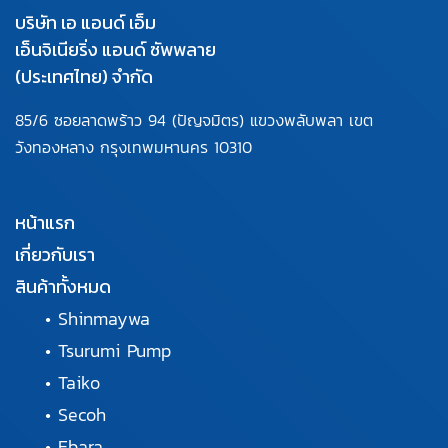
บริษัท เอ แอนด์ เอ็ม
เอ็นจิเนียริ่ง แอนด์ ซัพพลาย
(ประเทศไทย) จำกัด
85/6 ซอยลาดพร้าว 94
(ปัญจมิตร) แขวงพลับพลา
เขต
วังทองหลาง กรุงเทพมหานคร
10310
หน้าแรก
เกี่ยวกับเรา
สินค้าทั้งหมด
•
Shinmaywa
•
Tsurumi Pump
•
Taiko
•
Secoh
•
Ebara