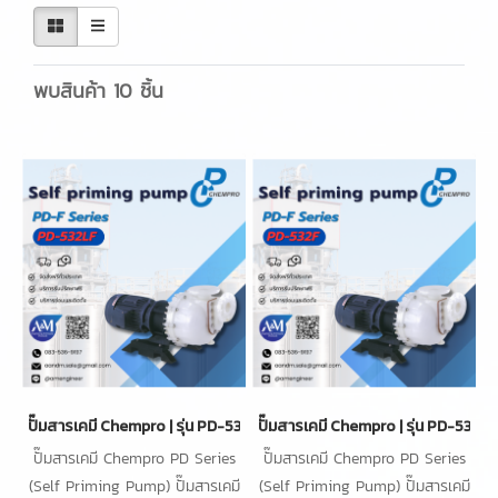
พบสินค้า 10 ชิ้น
ปั๊มสารเคมี Chempro | รุ่น PD-532LF
ปั๊มสารเคมี Chempro | รุ่น PD-532F
ปั๊มสารเคมี Chempro PD Series
ปั๊มสารเคมี Chempro PD Series
(Self Priming Pump) ปั๊มสารเคมี
(Self Priming Pump) ปั๊มสารเคมี