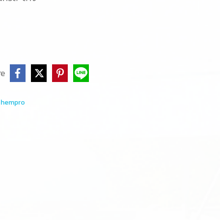
re
Chempro