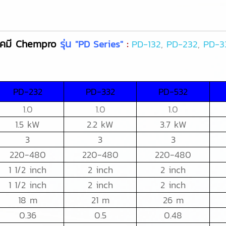
คมี Chempro
รุ่น
"PD Series"
:
PD-132
,
PD-232
,
PD-3
PD-232
PD-332
PD-532
1.0
1.0
1.0
1.5 kW
2.2 kW
3.7 kW
3
3
3
220-480
220-480
220-480
1 1/2 inch
2 inch
2 inch
1 1/2 inch
2 inch
2 inch
18 m
21 m
26 m
0.36
0.5
0.48