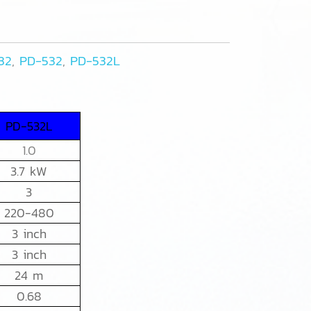
32
,
PD-532
,
PD-532L
PD-532L
1.0
3.7 kW
3
220-480
3 inch
3 inch
24 m
0.68