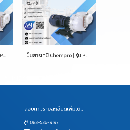
ปั๊มสารเคมี Chempro | รุ่น PD-132F
ปั๊มสารเคมี Chempro | รุ่น PD-232F
สอบถามรายละเอียดเพิ่มเติม
083-536-9197