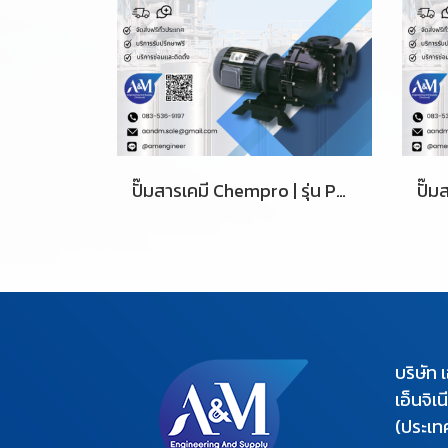
ปั๊มสารเคมี Chempro | รุ่น PD-332
บริษัท 
เอ็นจิเ
(ประเท