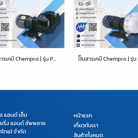
ปั๊มสารเคมี Chempro | รุ่น PD-532L
เอ แอนด์ เอ็ม
หน้าแรก
นียริ่ง แอนด์ ซัพพลาย
เกี่ยวกับเรา
ศไทย) จำกัด
สินค้าทั้งหมด