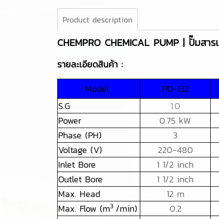
Product description
CHEMPRO CHEMICAL PUMP | ปั๊มสารเ
รายละเอียดสินค้า :
Model
PD-132
S.G
1.0
Power
0.75 kW
Phase (PH)
3
Voltage (V)
220-480
Inlet Bore
1 1/2 inch
Outlet Bore
1 1/2 inch
Max. Head
12 m
3
Max. Flow (m
/min)
0.2