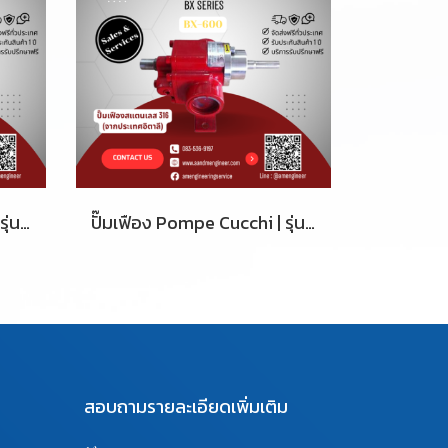
ปั๊มเฟือง Pompe Cucchi | รุ่น BX-550
ปั๊มเฟือง Pompe Cucchi | รุ่น BX-600
สอบถามรายละเอียดเพิ่มเติม