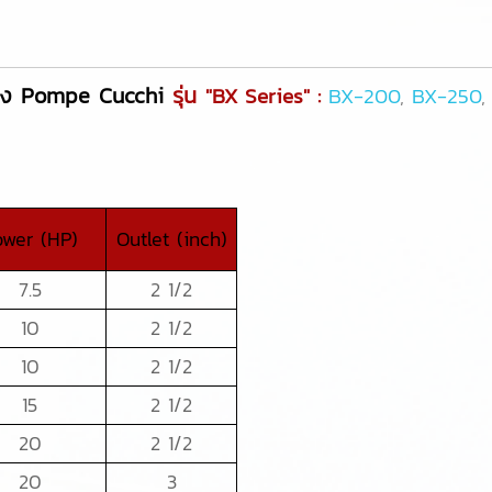
อง Pompe Cucchi
รุ่น
"BX Series" :
BX-200
,
BX-250
ower (HP)
Outlet (inch)
7.5
2 1/2
10
2 1/2
10
2 1/2
15
2 1/2
20
2 1/2
20
3