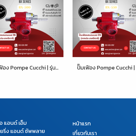
ปั๊มเฟือง Pompe Cucchi | รุ่น BX-500
เอ แอนด์ เอ็ม
หน้าแรก
นียริ่ง แอนด์ ซัพพลาย
เกี่ยวกับเรา