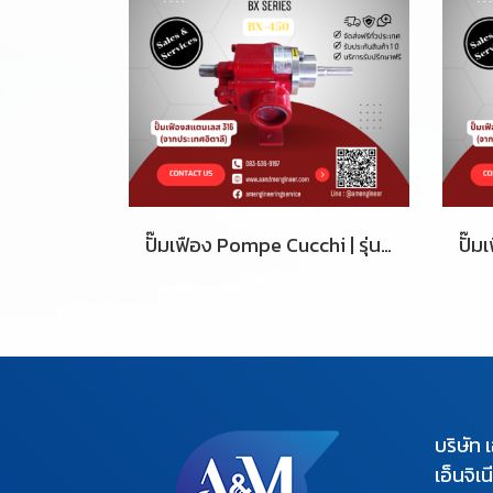
ปั๊มเฟือง Pompe Cucchi | รุ่น BX-450
บริษัท 
เอ็นจิเ