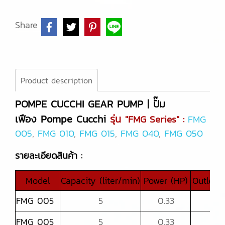
Share
Product description
POMPE CUCCHI GEAR PUMP | ปั๊ม
เฟือง Pompe Cucchi
รุ่น
"FMG Series" :
FMG
005
,
FMG 010
,
FMG 015
,
FMG 040
,
FMG 050
รายละเอียดสินค้า :
Model
Capacity (liter/min)
Power (HP)
Outlet (
FMG 005
5
0.33
1/2
FMG 005
5
0.33
1/2