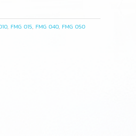
010
,
FMG 015
,
FMG 040
,
FMG 050