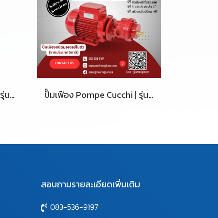
ปั๊มเฟือง Pompe Cucchi | รุ่น FMG 015
ปั๊มเฟือง Pompe Cucchi | รุ่น FMG 040
สอบถามรายละเอียดเพิ่มเติม
083-536-9197