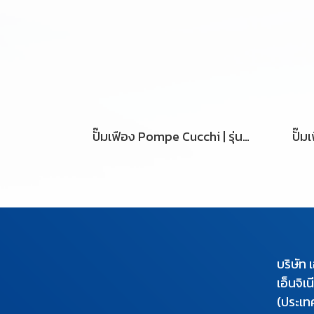
ปั๊มเฟือง Pompe Cucchi | รุ่น BG 600
บริษัท 
เอ็นจิเ
(ประเท