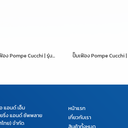
ปั๊มเฟือง Pompe Cucchi | รุ่น FMG 010
เอ แอนด์ เอ็ม
หน้าแรก
นียริ่ง แอนด์ ซัพพลาย
เกี่ยวกับเรา
ศไทย) จำกัด
สินค้าทั้งหมด