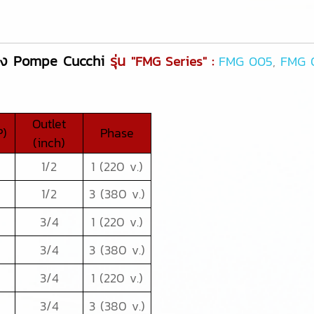
อง Pompe Cucchi
รุ่น
"FMG Series" :
FMG 005
,
FMG 
Outlet
P)
Phase
(inch)
1/2
1 (220 v.)
1/2
3 (380 v.)
3/4
1 (220 v.)
3/4
3 (380 v.)
3/4
1 (220 v.)
3/4
3 (380 v.)