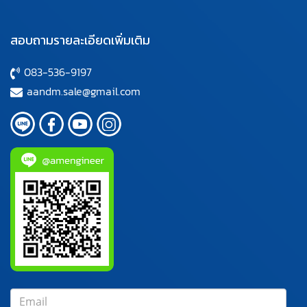
สอบถามรายละเอียดเพิ่มเติม
083-536-9197
aandm.sale@gmail.com