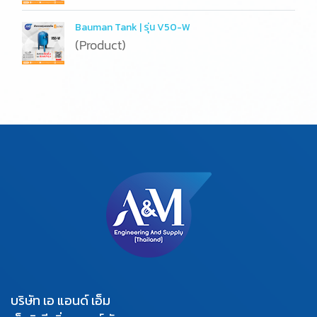
Bauman Tank | รุ่น V50-W
(Product)
บริษัท เอ แอนด์ เอ็ม