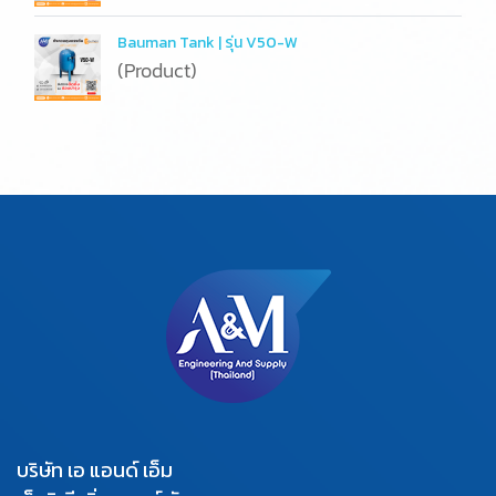
Bauman Tank | รุ่น V50-W
(Product)
บริษัท เอ แอนด์ เอ็ม