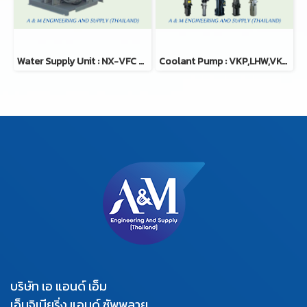
Water Supply Unit : NX-VFC Series
Coolant Pump : VKP,LHW,VKC,LFE,LFO,VKD,LKW,VKN,LPS,SKM Series
บริษัท เอ แอนด์ เอ็ม
เอ็นจิเนียริ่ง แอนด์ ซัพพลาย