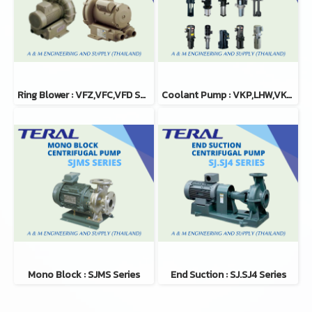
Ring Blower : VFZ,VFC,VFD Series
Coolant Pump : VKP,LHW,VKC,LFE,LFO,VKD,LKW,VKN,LPS,SKM Series
Mono Block : SJMS Series
End Suction : SJ.SJ4 Series