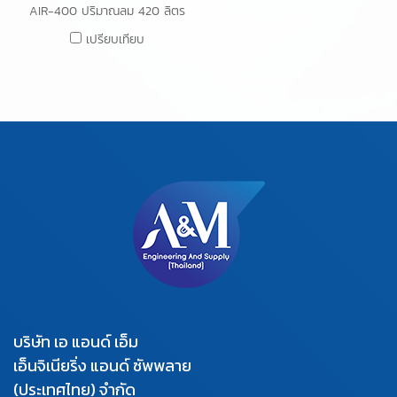
AIR-400 ปริมาณลม 420 ลิตร
ต่อนาที ความดัน 20kPa กำลังไฟ
เปรียบเทียบ
450W
บริษัท เอ แอนด์ เอ็ม
เอ็นจิเนียริ่ง แอนด์ ซัพพลาย
(ประเทศไทย) จำกัด