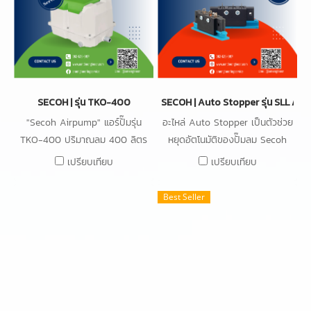
SECOH | รุ่น TKO-400
SECOH | Auto Stopper รุ่น SLL / EL
"Secoh Airpump" แอร์ปั๊มรุ่น
อะไหล่ Auto Stopper เป็นตัวช่วย
TKO-400 ปริมาณลม 400 ลิตร
หยุดอัตโนมัติของปั๊มลม Secoh
ต่อนาที 200 mbar กำลังไฟ
Air Pump รุ่น SLL / EL Series
เปรียบเทียบ
เปรียบเทียบ
360W,
(ทุกรุ่น) SLL-20,SLL-30,SLL-
40,SLL-50, EL-60,EL-80,EL-
Best Seller
100,EL-120W,EL-150W,EL-
200W-EL-250W-
EL300W,TKO-400