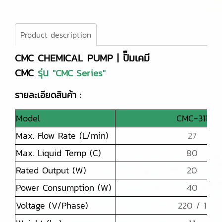
Product description
CMC CHEMICAL PUMP | ปั๊มเคมี
CMC
รุ่น
"CMC Series"
รายละเอียดสินค้า :
Model
CMC-311
Max. Flow Rate (L/min)
27
Max. Liquid Temp (C)
80
Rated Output (W)
20
Power Consumption (W)
40
Voltage (V/Phase)
220 / 1