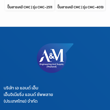
ปั๊มสารเคมี CMC | รุ่น CMC-2511
ปั๊มสารเคมี CMC | รุ่น CMC-4013
บริษัท เอ แอนด์ เอ็ม
เอ็นจิเนียริ่ง แอนด์ ซัพพลาย
(ประเทศไทย) จำกัด