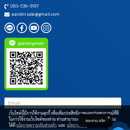
083-536-9197
aandm.sale@gmail.com
เว็บไซต์นี้มีการใช้งานคุกกี้ เพื่อเพิ่มประสิทธิภาพและประสบการณ์ที่ดี
Subscribe
ในการใช้งานเว็บไซต์ของท่าน ท่านสามารถอ่านรายละเอียดเพิ่มเติม
สอบถาม คลิก
ได้ที่
นโยบายความเป็นส่วนตัว
และ
นโยบายคุกกี้