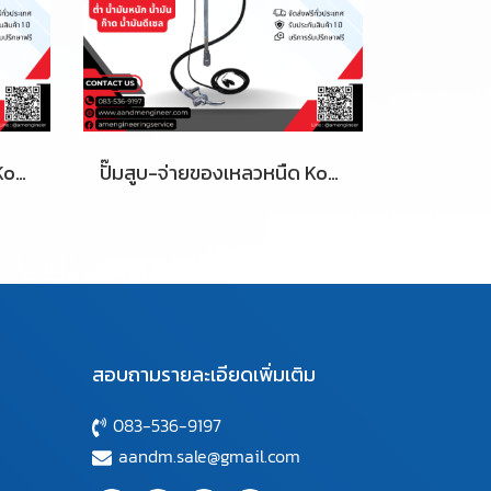
ปั๊มสูบ-จ่ายของเหลวหนืด Koshin | รุ่น PH-20
ปั๊มสูบ-จ่ายของเหลวหนืด Koshin | รุ่น FD-12 และ FD-24
สอบถามรายละเอียดเพิ่มเติม
083-536-9197
aandm.sale@gmail.com