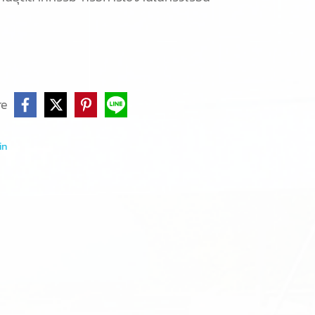
re
in