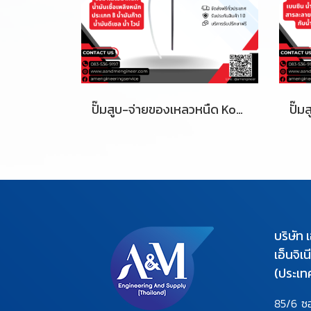
ปั๊มสูบ-จ่ายของเหลวหนืด Koshin | รุ่น PP-25
บริษัท 
เอ็นจิเ
(ประเท
85/6 ซ