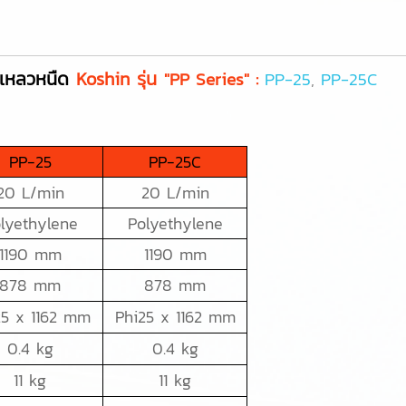
งเหลวหนืด
Koshin รุ่น
"PP Series" :
PP-25
,
PP-25C
PP-25
PP-25C
20 L/min
20 L/min
lyethylene
Polyethylene
1190 mm
1190 mm
878 mm
878 mm
25 x 1162 mm
Phi25 x 1162 mm
0.4 kg
0.4 kg
11 kg
11 kg