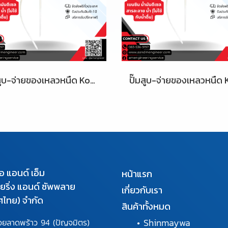
ปั๊มสูบ-จ่ายของเหลวหนืด Koshin | รุ่น PH-10
เอ แอนด์ เอ็ม
หน้าแรก
นียริ่ง แอนด์ ซัพพลาย
เกี่ยวกับเรา
ศไทย) จำกัด
สินค้าทั้งหมด
•
Shinmaywa
อยลาดพร้าว 94
(ปัญจมิตร)