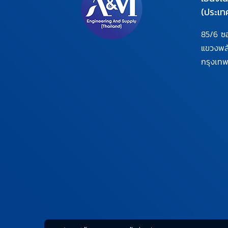
(ประเท
85/6 ซ
แขวงพ
กรุงเท