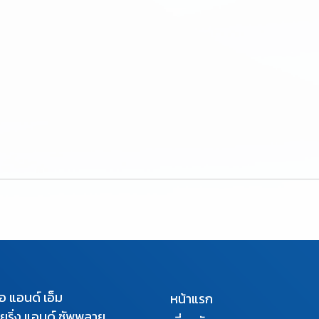
เอ แอนด์ เอ็ม
หน้าแรก
นียริ่ง แอนด์ ซัพพลาย