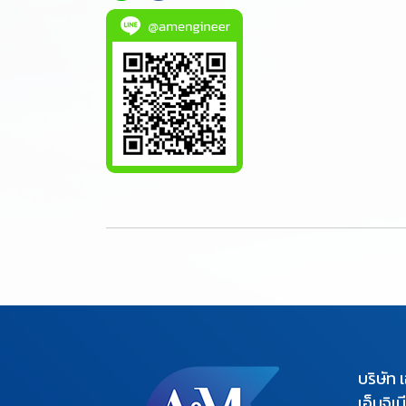
บริษัท 
เอ็นจิเ