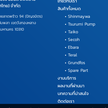
เกี่ยวกับเรา
ศไทย) จำกัด
สินค้าทั้งหมด
•
Shinmaywa
อยลาดพร้าว 94
(ปัญจมิตร)
ลับพลา
เขตวังทองหลาง
•
Tsurumi Pump
พมหานคร
10310
•
Taiko
•
Secoh
•
Ebara
•
Teral
•
Grundfos
•
Spare Part
งานบริการ
ผลงานที่ผ่านมา
บทความที่น่าสนใจ
ติดต่อเรา