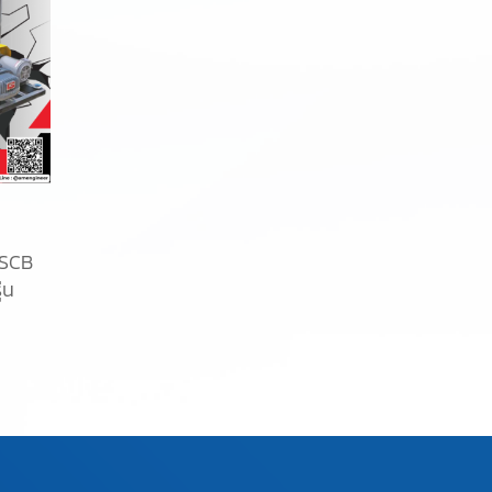
 SCB
่น
ิม
ใช้
ยใน