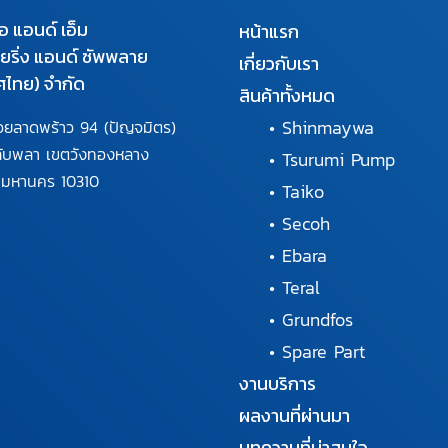
เอ แอนด์ เอ็ม
หน้าแรก
นียริ่ง แอนด์ ซัพพลาย
เกี่ยวกับเรา
ศไทย) จำกัด
สินค้าทั้งหมด
•
Shinmaywa
อยลาดพร้าว 94
(ปัญจมิตร)
ลับพลา
เขตวังทองหลาง
•
Tsurumi Pump
พมหานคร
10310
•
Taiko
•
Secoh
•
Ebara
•
Teral
•
Grundfos
•
Spare Part
งานบริการ
ผลงานที่ผ่านมา
บทความที่น่าสนใจ