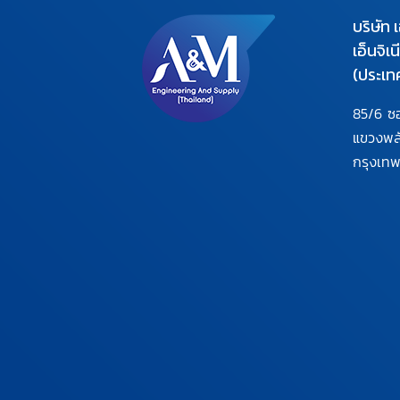
บริษัท 
เอ็นจิเ
(ประเท
85/6 ซ
แขวงพ
กรุงเท