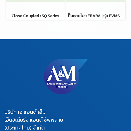
Close Coupled : SQ Series
ปั๊มหอยโข่ง EBARA | รุ่น EVMS Series (Stainless Steel)
บริษัท เอ แอนด์ เอ็ม
เอ็นจิเนียริ่ง แอนด์ ซัพพลาย
(ประเทศไทย) จำกัด