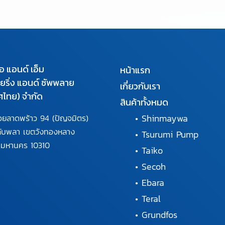
เอ แอนด์ เอ็ม
หน้าแรก
นียริ่ง แอนด์ ซัพพลาย
เกี่ยวกับเรา
ศไทย) จำกัด
สินค้าทั้งหมด
•
Shinmaywa
อยลาดพร้าว 94
(ปัญจมิตร)
ลับพลา
เขตวังทองหลาง
•
Tsurumi Pump
พมหานคร
10310
•
Taiko
•
Secoh
•
Ebara
•
Teral
•
Grundfos