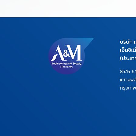
บริษัท 
เอ็นจิเ
(ประเท
85/6 ซ
แขวงพ
กรุงเท