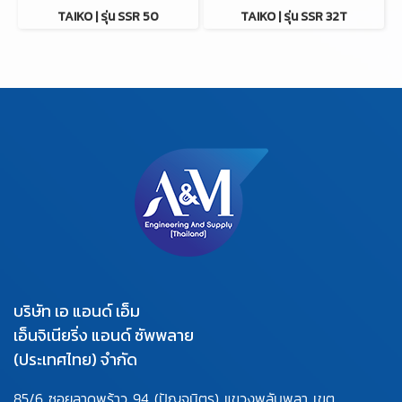
TAIKO | รุ่น SSR 50
TAIKO | รุ่น SSR 32T
บริษัท เอ แอนด์ เอ็ม
เอ็นจิเนียริ่ง แอนด์ ซัพพลาย
(ประเทศไทย) จำกัด
85/6 ซอยลาดพร้าว 94
(ปัญจมิตร) แขวงพลับพลา
เขต