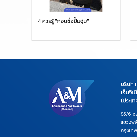
4 ควรรู้ "ก่อนซื้อปั๊มจุ่ม"
บริษัท 
เอ็นจิเ
(ประเท
85/6 ซ
แขวงพ
กรุงเท