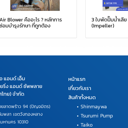
Air Blower คืออะไร ? หลักการ
3 ใบพัดปั๊มน้ำเสีย 
ซ่อมบำรุงรักษา ที่ถูกต้อง
(Impeller)
เอ แอนด์ เอ็ม
หน้าแรก
นียริ่ง แอนด์ ซัพพลาย
เกี่ยวกับเรา
ศไทย) จำกัด
สินค้าทั้งหมด
•
Shinmaywa
อยลาดพร้าว 94
(ปัญจมิตร)
ลับพลา
เขตวังทองหลาง
•
Tsurumi Pump
พมหานคร
10310
•
Taiko