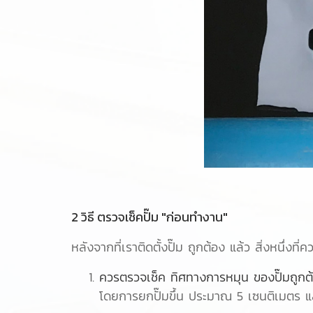
2 วิธี ตรวจเช็คปั๊ม "ก่อนทำงาน"
หลังจากที่เราติดตั้งปั๊ม ถูกต้อง แล้ว สิ่งหนึ่งที่
ควรตรวจเช็ค ทิศทางการหมุน ของปั๊มถูกต
โดยการยกปั๊มขึ้น ประมาณ 5 เซนติเมตร แล